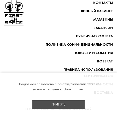
Перейти на главную
КОНТАКТЫ
ЛИЧНЫЙ КАБИНЕТ
МАГАЗИНЫ
ВАКАНСИИ
ПУБЛИЧНАЯ ОФЕРТА
ПОЛИТИКА КОНФИДЕНЦИАЛЬНОСТИ
НОВОСТИ И СОБЫТИЯ
ВОЗВРАТ
ПРАВИЛА ИСПОЛЬЗОВАНИЯ
СЕРТИФИКАТОВ
Продолжая пользование сайтом, вы соглашаетесь с
ПРОГРАММА ЛОЯЛЬНОСТИ
использованием файлов cookie.
ДОСТАВКА
ПРИНЯТЬ
telegram
whatsapp
vk
instagram
Stik
Разработка магазина
FIRSTINSPACE © 2014-2026