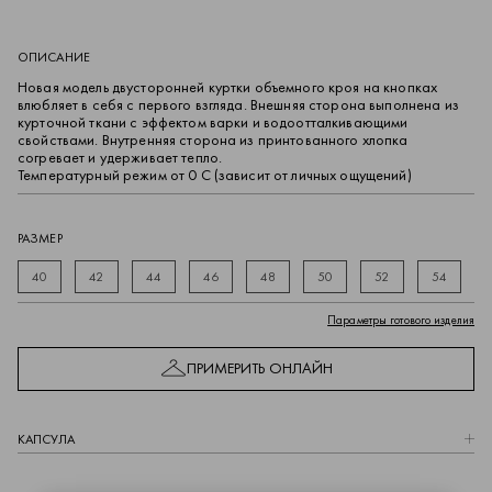
ОПИСАНИЕ
Новая модель двусторонней куртки объемного кроя на кнопках
влюбляет в себя с первого взгляда. Внешняя сторона выполнена из
курточной ткани с эффектом варки и водоотталкивающими
свойствами. Внутренняя сторона из принтованного хлопка
согревает и удерживает тепло.
Температурный режим от 0 С (зависит от личных ощущений)
РАЗМЕР
40
42
44
46
48
50
52
54
Параметры готового изделия
ПРИМЕРИТЬ ОНЛАЙН
КАПCУЛА