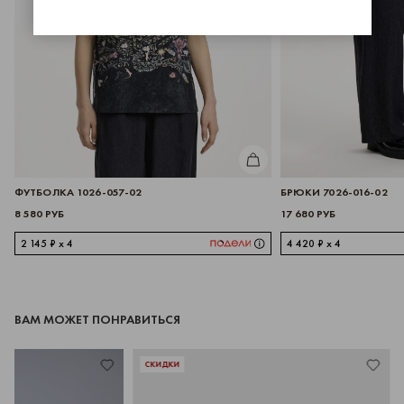
КУПИТЬ
 1026-057-02
БРЮКИ 7026-016-02
17 680 РУБ
4
4 420 ₽ x 4
ВАМ МОЖЕТ ПОНРАВИТЬСЯ
СКИДКИ