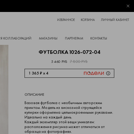
Зак
ИЗБРАННОЕ
КОРЗИНА
ЛИЧНЫЙ КАБИНЕТ
Я КОЛЛАБОРАЦИЙ
МАГАЗИНЫ
ПАРТНЕРАМ
КОНТАКТЫ
ФУТБОЛКА 1026-072-04
7 800 РУБ
5 460 РУБ
1 365 ₽ x 4
ОПИСАНИЕ
Базовая футболка с необычным авторским
принтом. Модель из вискозной струящейся
кулирки оформлена цельнокроенными рукавами.
Идеально на каждый день.
Каждый экземпляр этой вещи уникален:
расположение рисунка может отличаться от
образца на фотографиях.