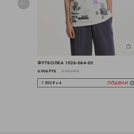
КУП
ФУТБОЛКА 1026-064-03
6 006 РУБ
8 580 РУБ
1 502 ₽ x 4