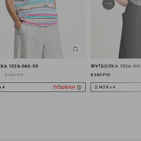
КУПИТЬ
А 1026-065-03
ФУТБОЛКА 1026-041
8 580 РУБ
8 580 РУБ
x 4
2 145 ₽ x 4