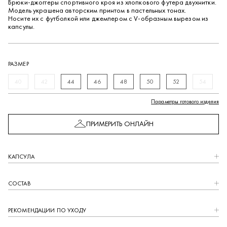
Брюки-джоггеры спортивного кроя из хлопкового футера двухнитки.
Модель украшена авторским принтом в пастельных тонах.
Носите их с футболкой или джемпером с V-образным вырезом из
капсулы.
РАЗМЕР
40
42
44
46
48
50
52
54
Параметры готового изделия
ПРИМЕРИТЬ ОНЛАЙН
КАПCУЛА
СОСТАВ
РЕКОМЕНДАЦИИ ПО УХОДУ
Закрыть