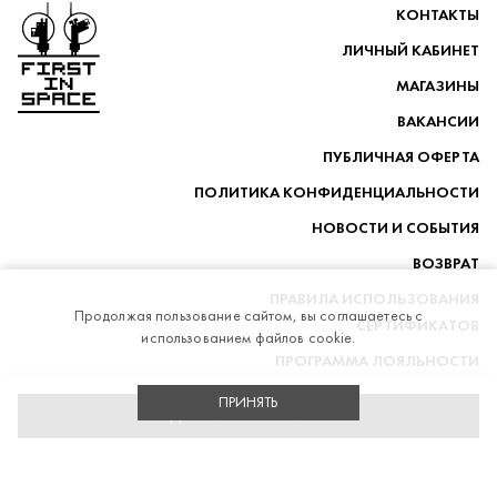
Перейти на главную
КОНТАКТЫ
ЛИЧНЫЙ КАБИНЕТ
МАГАЗИНЫ
ВАКАНСИИ
ПУБЛИЧНАЯ ОФЕРТА
ПОЛИТИКА КОНФИДЕНЦИАЛЬНОСТИ
НОВОСТИ И СОБЫТИЯ
ВОЗВРАТ
ПРАВИЛА ИСПОЛЬЗОВАНИЯ
Продолжая пользование сайтом, вы соглашаетесь с
СЕРТИФИКАТОВ
использованием файлов cookie.
ПРОГРАММА ЛОЯЛЬНОСТИ
ДОСТАВКА
ПРИНЯТЬ
ДОБАВИТЬ В КОРЗИНУ
telegram
whatsapp
vk
instagram
Stik
Разработка магазина
FIRSTINSPACE © 2014-2026