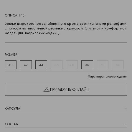
ОПИСАНИЕ
Брюки широкого, расслабленного кроя с вертикальными рельефами
с поясом на эластичной резинке с кулиской. Стильная и комфортная
модель для творческих модниц.
РАЗМЕР
40
42
44
46
48
50
52
54
Параметры готового изделия
ПРИМЕРИТЬ ОНЛАЙН
КАПCУЛА
СОСТАВ