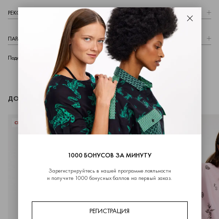
РЕКОМЕНДАЦИИ ПО УХОДУ
Закрыть
ПАРАМЕТРЫ МОДЕЛИ
telegram
whatsapp
vk
Поделиться
ДОПОЛНИТЬ ОБРАЗ
СКИДКИ
СКИДКИ
1000 БОНУСОВ ЗА МИНУТУ
Зарегистрируйтесь в нашей программе лояльности
ИТЬ
и получите 1000 бонусных баллов на первый заказ.
РЕГИСТРАЦИЯ