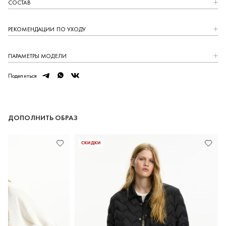
СОСТАВ
Закрыть
РЕКОМЕНДАЦИИ ПО УХОДУ
ПАРАМЕТРЫ МОДЕЛИ
telegram
whatsapp
vk
Поделиться
ДОПОЛНИТЬ ОБРАЗ
СКИДКИ
СКИДКИ
1000 БОНУСОВ ЗА МИНУТУ
Зарегистрируйтесь в нашей программе лояльности
и получите 1000 бонусных баллов на первый заказ.
РЕГИСТРАЦИЯ