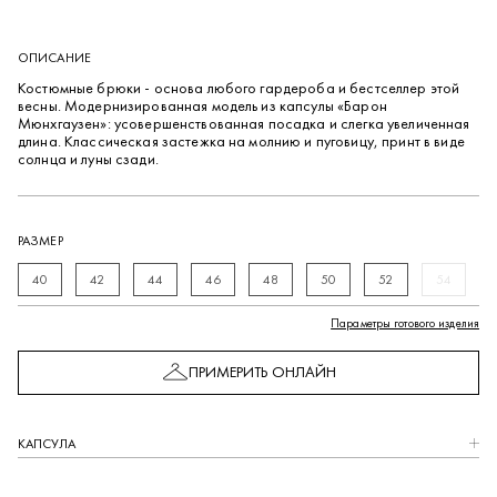
ОПИСАНИЕ
Костюмные брюки - основа любого гардероба и бестселлер этой
весны. Модернизированная модель из капсулы «Барон
Мюнхгаузен»: усовершенствованная посадка и слегка увеличенная
длина. Классическая застежка на молнию и пуговицу, принт в виде
солнца и луны сзади.
РАЗМЕР
40
42
44
46
48
50
52
54
Параметры готового изделия
ПРИМЕРИТЬ ОНЛАЙН
КАПCУЛА