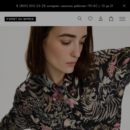
8 (800) 500-25-28 интернет-магазин работает ПН-ВС с 10 до 21
Зак
Перейти на главную
ПОИСК
ИЗБРАННОЕ
ЛИЧНЫЙ КАБИНЕТ
КОРЗИНА
Меню
Поиск