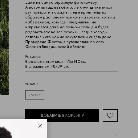
даже не самую огромную фотокамеру.
А потом вытащить всё это, лёгкими движениями
рук превратить сумку в плед и приятнейшим
образом расположиться хоть на травке, хоть на
набережной, хоть где. Плед мягкий, не
нагревается даже на прямом солнце и будет
радовать вас во все сезоны – ведь в холод и
слякоть в него можно закутаться и сидеть дома.
Проверено Фёстом в путешествии по селу
Фомиха Владимирской области!
Размеры:
В разложенном виде 175х140 см.
В сложенном 48х39 см.
РАЗМЕР
ONESIZE
ДОБАВИТЬ В КОРЗИНУ
Закрыть
КАПCУЛА