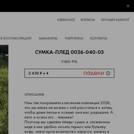
Зак
ИЗБРАННОЕ
КОРЗИНА
ЛИЧНЫЙ КАБИНЕТ
Я КОЛЛАБОРАЦИЙ
МАГАЗИНЫ
ПАРТНЕРАМ
КОНТАКТЫ
СУМКА-ПЛЕД 0026-040-03
9 800 РУБ
2 450 ₽ x 4
ОПИСАНИЕ
Нам так понравилась весенняя коллекция 2026,
что мы никак не можем с ней расстаться и хотим,
чтобы даже летом и осенью она вас радовала. А
лето и осень это… пикники!
Поэтому мы сделали пледы-сумки: в сложенном
виде в них удобно носить термос или бутылку
воды, некоторое количество закусок, книжку и