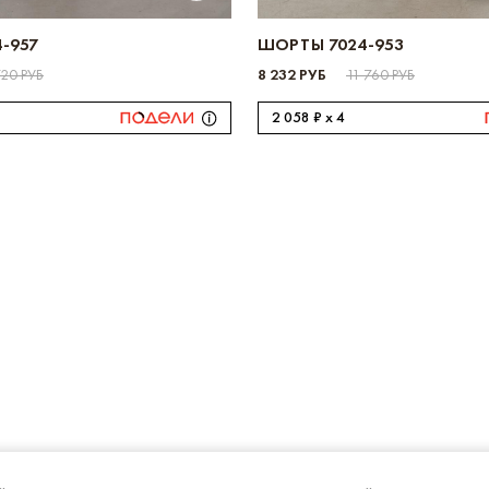
-957
ШОРТЫ 7024-953
720 РУБ
8 232 РУБ
11 760 РУБ
2 058 ₽ x 4