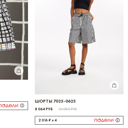
КУПИТЬ
Закрыть
КУПИТЬ
ШОРТЫ 7025-0625
8 064 РУБ
10 080 РУБ
2 016 ₽ x 4