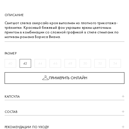
ОПИСАНИЕ
Свитшот слегка оверсайз кроя выполнен из плотного трикотажа-
трёхнитки. Красивый бежевый фон украшен ярким цветочным
принтом в комбинации со сложной графикой в стиле стимпанк по
мотивам романа Бориса Виана.
РАЗМЕР
40
42
44
46
48
50
52
54
ПРИМЕРИТЬ ОНЛАЙН
КАПCУЛА
СОСТАВ
РЕКОМЕНДАЦИИ ПО УХОДУ