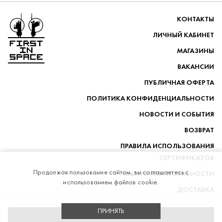
Перейти на главную
КОНТАКТЫ
ЛИЧНЫЙ КАБИНЕТ
МАГАЗИНЫ
ВАКАНСИИ
ПУБЛИЧНАЯ ОФЕРТА
ПОЛИТИКА КОНФИДЕНЦИАЛЬНОСТИ
НОВОСТИ И СОБЫТИЯ
ВОЗВРАТ
ПРАВИЛА ИСПОЛЬЗОВАНИЯ
СЕРТИФИКАТОВ
Продолжая пользование сайтом, вы соглашаетесь с
ПРОГРАММА ЛОЯЛЬНОСТИ
использованием файлов cookie.
ДОСТАВКА
ПРИНЯТЬ
telegram
whatsapp
vk
instagram
ДОБАВИТЬ В КОРЗИНУ
Stik
Разработка магазина
FIRSTINSPACE © 2014-2026