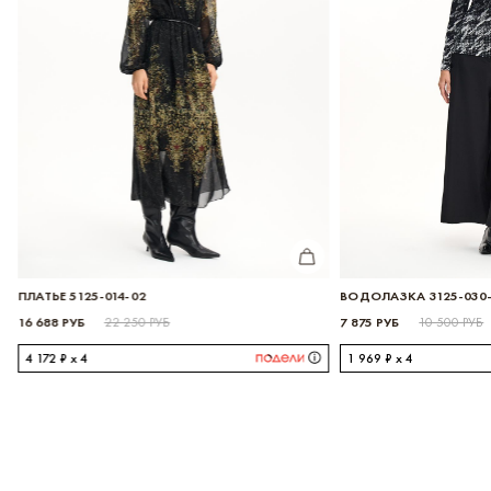
ИТЬ
КУПИТЬ
ПЛАТЬЕ 5125-014-02
ВОДОЛАЗКА 3125-030
16 688 РУБ
7 875 РУБ
22 250 РУБ
10 500 РУБ
4 172 ₽ x 4
1 969 ₽ x 4