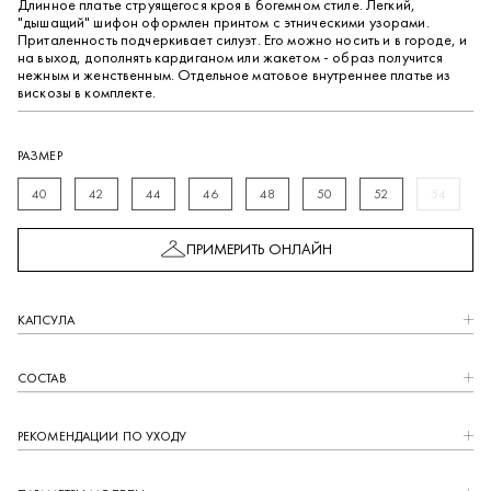
Длинное платье струящегося кроя в богемном стиле. Легкий,
"дышащий" шифон оформлен принтом с этническими узорами.
Приталенность подчеркивает силуэт. Его можно носить и в городе, и
на выход, дополнять кардиганом или жакетом - образ получится
нежным и женственным. Отдельное матовое внутреннее платье из
вискозы в комплекте.
Закрыть
РАЗМЕР
40
42
44
46
48
50
52
54
ПРИМЕРИТЬ ОНЛАЙН
КАПCУЛА
СОСТАВ
1000 БОНУСОВ ЗА МИНУТУ
РЕКОМЕНДАЦИИ ПО УХОДУ
Зарегистрируйтесь в нашей программе лояльности
и получите 1000 бонусных баллов на первый заказ.