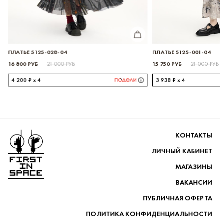
ИТЬ
КУПИТЬ
ПЛАТЬЕ 5125-028-04
ПЛАТЬЕ 5125-001-04
16 800 РУБ
15 750 РУБ
21 000 РУБ
21 000 РУБ
4 200 ₽ x 4
3 938 ₽ x 4
Перейти на главную
КОНТАКТЫ
ЛИЧНЫЙ КАБИНЕТ
МАГАЗИНЫ
ВАКАНСИИ
ПУБЛИЧНАЯ ОФЕРТА
ПОЛИТИКА КОНФИДЕНЦИАЛЬНОСТИ