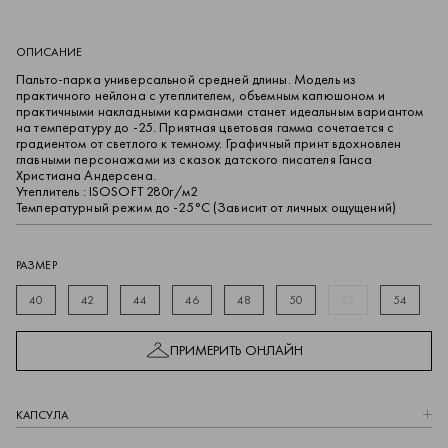
ОПИСАНИЕ
Пальто-парка универсальной средней длины. Модель из
практичного нейлона с утеплителем, объемным капюшоном и
практичными накладными карманами станет идеальным вариантом
на температуру до -25. Приятная цветовая гамма сочетается с
градиентом от светлого к темному. Графичный принт вдохновлен
главными персонажами из сказок датского писателя Ганса
Христиана Андерсена.
Утеплитель : ISOSOFT 280г/м2
Температурный режим до -25°C (Зависит от личных ощущений)
РАЗМЕР
40
42
44
46
48
50
52
54
ПРИМЕРИТЬ ОНЛАЙН
КАПCУЛА