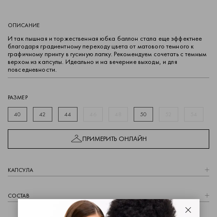
ОПИСАНИЕ
И так пышная и торжественная юбка баллон стала еще эффектнее
благодаря градиентному переходу цвета от матового темного к
графичному принту в гусиную лапку. Рекомендуем сочетать с темным
верхом из капсулы. Идеально и на вечерние выходы, и для
повседневности.
РАЗМЕР
40
42
44
46
48
50
52
54
ПРИМЕРИТЬ ОНЛАЙН
КАПCУЛА
СОСТАВ
Закрыть