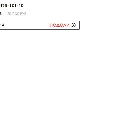
125-101-10
Б
28 600 РУБ
x 4