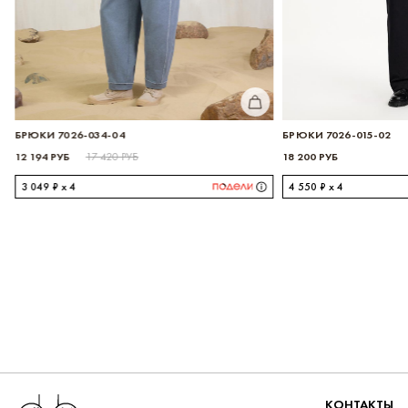
ИТЬ
КУПИТЬ
БРЮКИ 7026-034-04
БРЮКИ 7026-015-02
12 194 РУБ
18 200 РУБ
17 420 РУБ
3 049 ₽ x 4
4 550 ₽ x 4
Перейти на главную
КОНТАКТЫ