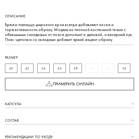
ОПИСАНИЕ
Брюки-палаццо широкого кроя всегда добавляют лоска и
торжественности образу. Модель из плотной костюмной ткани с
объемными складками от пояса дополнит и деловой, и вечерний лук.
Пояс-цепочка со звездами добавит яркий акцент образу.
РАЗМЕР
40
42
44
46
48
50
52
54
ПРИМЕРИТЬ ОНЛАЙН
КАПCУЛА
СОСТАВ
РЕКОМЕНДАЦИИ ПО УХОДУ