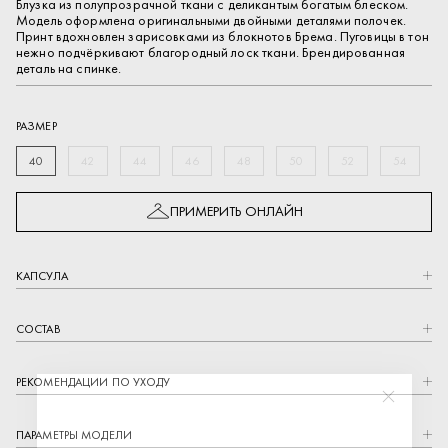
Блузка из полупрозрачной ткани с деликантым богатым блеском.
Модель оформлена оригинальными двойными деталями полочек.
Принт вдохновлен зарисовками из блокнотов Брема. Пуговицы в тон
нежно подчёркивают благородный лоск ткани. Брендированная
деталь на спинке.
РАЗМЕР
40
42
44
46
48
50
52
54
ПРИМЕРИТЬ ОНЛАЙН
КАПCУЛА
СОСТАВ
РЕКОМЕНДАЦИИ ПО УХОДУ
Закрыть
ПАРАМЕТРЫ МОДЕЛИ