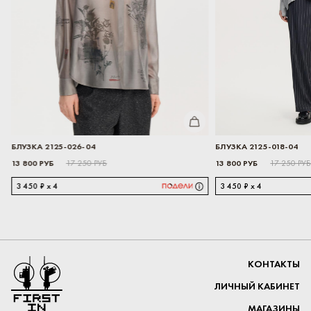
КУПИТЬ
КУПИТЬ
БЛУЗКА 2125-018-04
БЛУЗКА 21
13 800 РУБ
13 800 РУБ
17 250 РУБ
3 450 ₽ x 4
3 450 ₽ x
Перейти на главную
КОНТАКТЫ
ЛИЧНЫЙ КАБИНЕТ
МАГАЗИНЫ