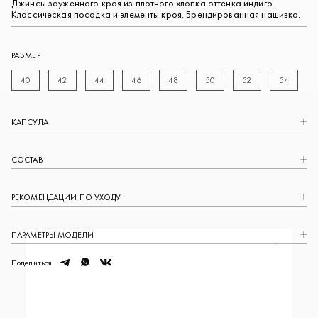
Джинсы зауженного кроя из плотного хлопка оттенка индиго.
Классическая посадка и элементы кроя. Брендированная нашивка.
РАЗМЕР
40
42
44
46
48
50
52
54
КАПCУЛА
СОСТАВ
РЕКОМЕНДАЦИИ ПО УХОДУ
ПАРАМЕТРЫ МОДЕЛИ
Закрыть
telegram
whatsapp
vk
Поделиться