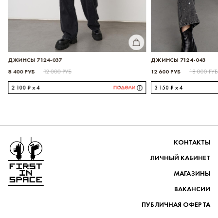
ИТЬ
КУПИТЬ
ДЖИНСЫ 7124-037
ДЖИНСЫ 7124-043
8 400 РУБ
12 600 РУБ
12 000 РУБ
18 000 РУ
2 100 ₽ x 4
3 150 ₽ x 4
Перейти на главную
КОНТАКТЫ
ЛИЧНЫЙ КАБИНЕТ
МАГАЗИНЫ
ВАКАНСИИ
ПУБЛИЧНАЯ ОФЕРТА