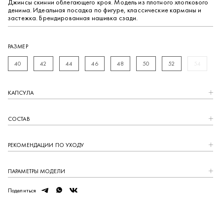
Джинсы скинни облегающего кроя. Модель из плотного хлопкового
денима. Идеальная посадка по фигуре, классические карманы и
застежка. Брендированная нашивка сзади.
РАЗМЕР
40
42
44
46
48
50
52
54
КАПCУЛА
СОСТАВ
РЕКОМЕНДАЦИИ ПО УХОДУ
ПАРАМЕТРЫ МОДЕЛИ
telegram
whatsapp
vk
Поделиться