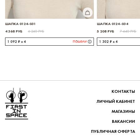
КУПИТЬ
ШАПКА 0124-031
ШАПКА 0124-034
ИТЬ
4 368 РУБ
5 208 РУБ
6 240 РУБ
7 440 РУБ
1 092 ₽ x 4
1 302 ₽ x 4
Перейти на главную
КОНТАКТЫ
ЛИЧНЫЙ КАБИНЕТ
МАГАЗИНЫ
ВАКАНСИИ
ПУБЛИЧНАЯ ОФЕРТА