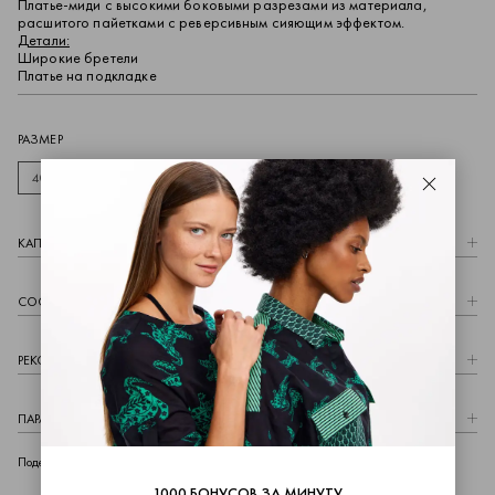
Платье-миди с высокими боковыми разрезами из материала,
расшитого пайетками с реверсивным сияющим эффектом.
Детали:
Широкие бретели
Платье на подкладке
РАЗМЕР
40
42
44
46
48
50
Закрыть
КАПCУЛА
СОСТАВ
РЕКОМЕНДАЦИИ ПО УХОДУ
ПАРАМЕТРЫ МОДЕЛИ
telegram
whatsapp
vk
Поделиться
1000 БОНУСОВ ЗА МИНУТУ