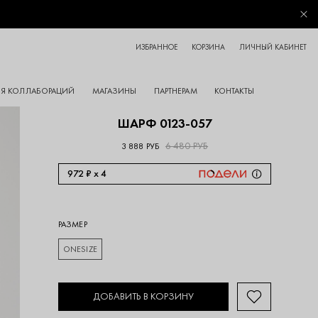
Зак
ИЗБРАННОЕ
КОРЗИНА
ЛИЧНЫЙ КАБИНЕТ
Я КОЛЛАБОРАЦИЙ
МАГАЗИНЫ
ПАРТНЕРАМ
КОНТАКТЫ
ШАРФ 0123-057
6 480 РУБ
3 888 РУБ
972 ₽ x 4
РАЗМЕР
ONESIZE
ДОБАВИТЬ В КОРЗИНУ