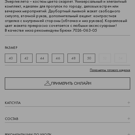
Энергия лета – костюм цвета скарлет. Универсальный и элегантный
комплект, идеален для прогулок по городу, деловых встреч или
вечерних мероприятий. Двубортный льняной жакет свободного
силуэта, втачной рукав, дополнительный акцент: контрастная
отделка с внутренней стороны (обтачка и низ рукава). Коралловый
цвет жакета прекрасно сочетается с любыми аксессуарами!
В качестве низа рекомендуем брюки 7026-063-05
РАЗМЕР
40
42
44
46
48
50
52
54
Параметры готового изделия
ПРИМЕРИТЬ ОНЛАЙН
КАПCУЛА
СОСТАВ
РЕКОМЕНДАЦИИ ПО УХОДУ