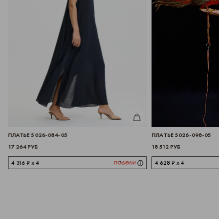
ИТЬ
КУПИТЬ
ПЛАТЬЕ 5026-084-05
ПЛАТЬЕ 5026-098-05
17 264 РУБ
18 512 РУБ
4 316 ₽ x 4
4 628 ₽ x 4