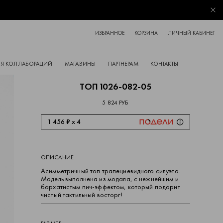
Зак
ИЗБРАННОЕ
КОРЗИНА
ЛИЧНЫЙ КАБИНЕТ
Я КОЛЛАБОРАЦИЙ
МАГАЗИНЫ
ПАРТНЕРАМ
КОНТАКТЫ
ТОП 1026-082-05
5 824 РУБ
1 456 ₽ x 4
ОПИСАНИЕ
Асимметричный топ трапециевидного силуэта.
Модель выполнена из модала, с нежнейшим и
бархатистым пич-эффектом, который подарит
чистый тактильный восторг!