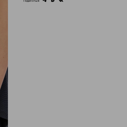
telegram
whatsapp
vk
Поделиться