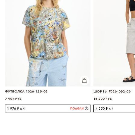
ИТЬ
КУПИТЬ
ФУТБОЛКА 1026-129-08
ШОРТЫ 7026-092-06
7 904 РУБ
18 200 РУБ
1 976 ₽ x 4
4 550 ₽ x 4