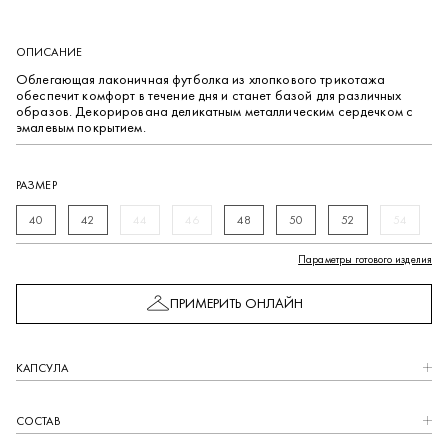
ОПИСАНИЕ
Облегающая лаконичная футболка из хлопкового трикотажа
обеспечит комфорт в течение дня и станет базой для различных
образов. Декорирована деликатным металлическим сердечком с
эмалевым покрытием.
РАЗМЕР
40
42
44
46
48
50
52
54
Параметры готового изделия
ПРИМЕРИТЬ ОНЛАЙН
КАПCУЛА
СОСТАВ