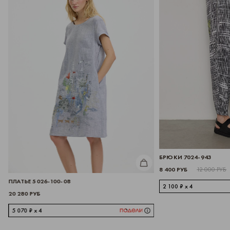
ИТЬ
БРЮКИ 7024-943
КУПИТЬ
8 400 РУБ
12 000 РУБ
ПЛАТЬЕ 5026-100-08
2 100 ₽ x 4
20 280 РУБ
5 070 ₽ x 4