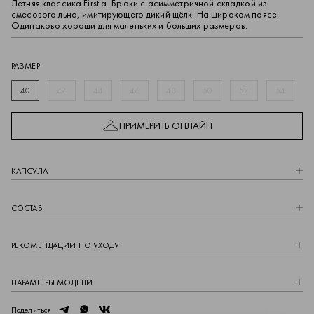
Летняя классика First'a. Брюки с асимметричной складкой из
смесового льна, имитирующего дикий щёлк. На широком поясе.
Одинаково хороши для маленьких и больших размеров.
РАЗМЕР
40
42
44
46
48
50
52
54
ПРИМЕРИТЬ ОНЛАЙН
КАПCУЛА
СОСТАВ
РЕКОМЕНДАЦИИ ПО УХОДУ
ПАРАМЕТРЫ МОДЕЛИ
telegram
whatsapp
vk
Поделиться