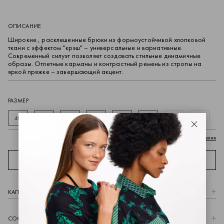
ОПИСАНИЕ
Широкие , расклешенные брюки из формоустойчивой хлопковой
ткани с эффектом "крэш" – универсальные и вариативные.
Современный силуэт позволяет создавать стильные динамичные
образы. Отлетные карманы и контрастный ремень из стропы на
яркой пряжке – завершающий акцент.
РАЗМЕР
40
42
44
46
48
50
52
54
Закрыть
Параметры готового изделия
ПРИМЕРИТЬ ОНЛАЙН
КАПCУЛА
СОСТАВ