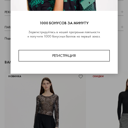
РЕКОМЕНДАЦИИ ПО УХОДУ
1000 БОНУСОВ ЗА МИНУТУ
ПАРАМЕТРЫ МОДЕЛИ
Зарегистрируйтесь в нашей программе лояльности
и получите 1000 бонусных баллов на первый заказ.
telegram
whatsapp
vk
Поделиться
РЕГИСТРАЦИЯ
ВАМ МОЖЕТ ПОНРАВИТЬСЯ
НОВИНКА
СКИДКИ