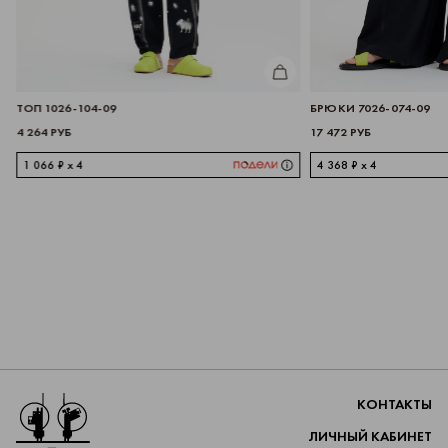
ИТЬ
КУПИТЬ
ТОП 1026-104-09
БРЮКИ 7026-074-09
4 264 РУБ
17 472 РУБ
1 066 ₽ x 4
4 368 ₽ x 4
Перейти на главную
КОНТАКТЫ
ЛИЧНЫЙ КАБИНЕТ